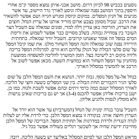
נוסעים בכביש 98 לכיוון דרום. מושב אבני-איתן נמצא מספר ק"מ אחרי
חיספין.בתוך המושב נפנה שמאלה וניסע לאורך גדר היישוב, עד אשר
מגיעים אל חניון המפלים. במקום קיוסק ומגרש חנייה ושם אפשר להשאיר
את הרכב. שביל מסומן בצבע אדום מוריד אותנו אל ערוץ הנחל. חוצים
את הערוץ, הזרימה כאן עדיין דלה למדי, ופונים שמאלה עם השביל הצר
העובר בין צמחייה גבוהה. בשלב מסויים כבר אפשר לשמוע את זרימת
המים במפל וזה אומר שאנחנו קרובים. השביל יורד שמאלה. בתחתית
הירידה נפנה שוב שמאלה והנה המפל השחור מולנו. את שמו קיבל המפל
על שום סלעי הבזלת של הגולן עליהם הוא זורם. למרגלות המפל בריכה
ולידה מקום רב לישיבה בצל. הזמן המוערך להליכה למשפחה ממוצעת
מהחניון עד המפל השחור הוא כמחצית השעה. מכאן אפשר לשוב אל
הרכב או להמשיך במסלול הארוך.
בנחל אל-על מפל נוסף, גבוה יותר, הנושא את השם המפל הלבן על שום
סלעי הגיר הקבורים תחת הבזלת. בין שני המפלים כשעה וחצי של הליכה.
לאורך המסלול ישנם כמה כרמי זיתים ובהם אפשר לשבת ולנוח. כמו כן,
ישנן בריכות אליהן אפשר להכנס (3-4) אך יש גם בריכות שאינן נגישות
ולא מומלץ לנסות ולהגיע אליהן.
השביל עובר בגדה ימנית של הנחל (המערבית) עד אשר הוא יורד אל
הערוץ וחוצה אותו. בנקודה זו נמצא המפל הלבן. כדי לרדת אליו יש לעלות
לגדה הנגדית ולרדת במדרגות אל תחתית המפל. הבריכה של המפל הלבן
מחייבת ידיעת שחיה אך לשכשך רגליים בשוליה אפשר בכל גיל.
מראש המפל הלבן ועד לסיום המסלול באליעד יש כשעה הליכה, רובה