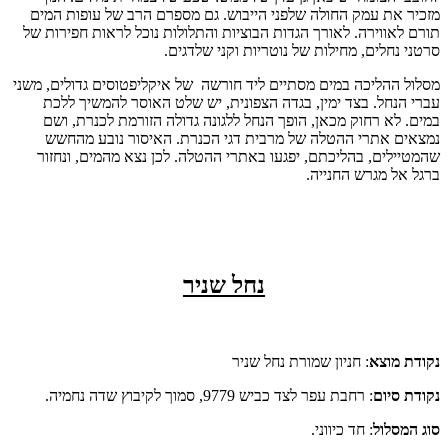
מזכיר את עמק החולה שלפני הייבוש. גם מספרם הרב של עופות המים
תורם לאווירה. לאורך הגדות הבוציות והתלולות נוכל לראות חפירות של
סרטני נחלים, מחילות של נוטריות וקני שלדגים.
מסלול ההליכה במים מסתיים ליד חורשה של איקליפטוסים גדולים, משני
עברי הנחל. בצד ימין, בגדה הצפונית, יש שלט האוסר להמשיך ללכת
במים. לא רחוק מכאן, הופך הנחל ללגונה גדולה הזורמת לכנרת, ושם
נמצאים אתרי ההטלה של מרבית דגי הכנרת. האיסור נובע מהחשש
שהמטיילים, בהליכתם, יפגעו באתרי ההטלה. לכן נצא מהמים, ונחזור
ברגל אל מגרש החנייה.
נחל שניר
נקודת מוצא
: חניון שמורת נחל שניר
נקודת סיום
: רחבת עפר לצד כביש 9779, סמוך לקיבוץ שדה נחמיה.
סוג המסלול
: חד כיווני.