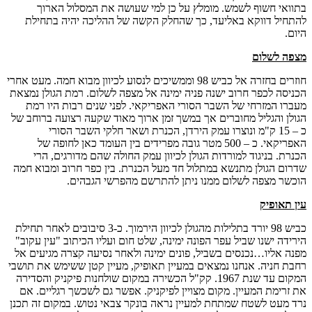
בתוואי חשוף לשמש. מומלץ על כן למי שעושה את המסלול הארוך
להתחיל דווקא באליעד, כך שהחלק הקשה של ההליכה יהיה בתחילת
היום.
מצפה לשלום
חוזרים בחזרה אל כביש 98 וממשיכים לנסוע לכיוון מבוא חמה. מעט אחרי
הכניסה לכפר חרוב ישנה פניה ימינה אל מצפה לשלום. רמת הגולן נמצאת
מעברו המזרחי של השבר הסורי האפריקאי. לפני שנים רבות היו רמת
הגולן והגליל מחוברים אך במשך זמן ארוך מאוד שקעה רצועה ברוחב של
כ – 15 ק"מ ונוצרו עמק הירדן, הכנרת ושאר חלקי השבר הסורי
האפריקאי. כ – 500 מטר גובה מפרידים בין העומד כאן לחופה של
הכנרת. בניגוד למורדות הגולן לכיוון עמק החולה שהם מדורגים, הרי
שדרום הגולן מתנשא במתלול חד מעל הכנרת. בין כפר חרוב ומבוא חמה
הוכשר מצפה לשלום ממנו ניתן להתרשם מהפרשי הגבהים.
עין תאופיק
כביש 98 יורד בתלילות מהגולן לכיוון הירמוך. כ-3 סיבובים לאחר תחילת
הירידה ישנו שביל עפר הפונה ימינה, שלט חום ועליו הכיתוב "עין עקוב"
מפנה אליו…נכנסים בשביל, פונים ימינה ולאחר נסיעה קצרה מגיעים אל
רחבת חניה. אנחנו נמצאים במעיין תאופיק, מעיין קטן ששימש את תושבי
המקום עד שנת 1967. קק"ל הכשירה במקום שולחנות פיקניק והסדירה
את זרימת המעיין. מקום מצויין לפיקניק. אפשר גם לשכשך רגליים. אם
נרד מעט לשטח שמתחת למעיין נראה בונקר צבאי נטוש. במקום זה תכנן