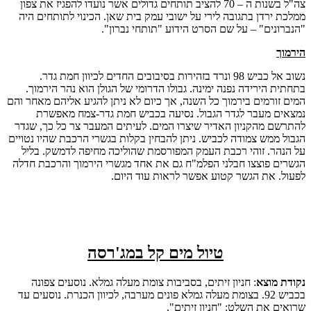
צה"ל בשנות ה – 70 להציב תותחים גדולים אשר נועדו להפגיז את צפון
ממלכת ירדן בתגובה לירי על ישובי עמק בית שאן. הכינוי לתותחים היה
"הנברונים" – על שם הסרט הידוע "תותחי נברון".
הירמוך
נשוב אל כביש 98 ונרד בזהירות בסיבובים החדים לכיוון חמת גדר.
בתחתית הירידה נפנה ימינה. גבולו הדרומי של הגולן הוא נהר הירמוך.
המים זורמים בירמוך כל השנה, אך כיום לא ניתן להגיע אליהם מאחר והם
נמצאים מעבר לגדר הגבול. נסיעה בכביש חמת גדר-צמח מאפשרת
להתרשם מהקניון האדיר שיצרו המים. לעיתים המעבר צר כל כך, שגדר
הגבול ממש צמודה לכביש. ניתן להבחין בקלות בגשרי הרכבת שהיו נטויים
על הנהר. זוהי רכבת העמק המפורסמת שהוליכה מחיפה לדמשק. בליל
הגשרים פוצצו חבלני הפלמ"ח גם את אחד מגשרי הירמוך והרכבת חדלה
לפעול. את הגשר קטוע אפשר לראות עוד היום.
טיול מים קל במג'רסה
נקודת מוצא
: חניון זיתים, בסביבות צומת מעלה גמלא. נוסעים צפונה
בכביש 92. בצומת מעלה גמלא פונים מערבה, לכיוון הכנרת. נוסעים עד
שרואים את השלט: "חניון זיתים".