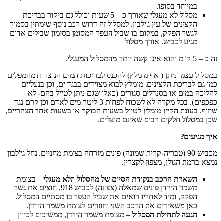
במיוחד בסופו.
מסלול לא מעגלי שאורך כ – 5 שעות וכולל גם ביקור בבריכת
הקצינים של עין ג'ילבון. למסלול זה דרוש רכב נוסף שימתין בסמוך
לגשר הפקק, במקום בו שביל העפר המסומן בסימון שבילים אדום
מגיע לכביש. אורך מסלול
זה כ – 5 ק"מ והוא אינו קשה יותר מהמסלול המעגלי.
במסלול עצמו ניתן (ואף מומלץ) להכנס לבריכות המים הנוצרות מהמפלים
כמו גם לבריכת הקצינים. מומלץ לבוא מצוידים בבגד ים, וכן בנעליים
להליכה במים או בסנדלים סגורים (כאלו שגם ניתן לטייל בהם- לא
כפכפים). בכל מקרה לא לשכוח לפחות 3 ליטר מים לאדם וכן קרם נגד
שיזוף. בעונת הקיץ מומלץ לטייל בשעות הבוקר או בשעות אחר הצהריים,
שכן במסלול חלקים רבים שאינם מוצלים.
איך מגיעים?
מכביש 90 (טבריה-קרית שמונה) פונים מזרחה בצומת מחניים. נחל גי'לבון
נמצא ברמת הגולן, מצפון לקצרין.
השארת הרכב בנקודת הסיום של מהסלול הלא מעגלי
– בצומת
משמר הירדן פונים שמאלה (צפונה) לכביש 918, חוצים את גשר
הפקק, ומיד לאחריו רואים את שביל העפר בו מסתיים המסלול.
כאן משאירים את הרכב השני וחוזרים לצומת משמר הירדן.
הגעה לתחילת המסלול
– מצומת משמר הירדן, ממשיכים לכיוון