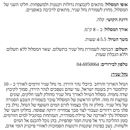
אופי המסלול
: מתאים לקבוצות גדולות וקטנות ולמשפחות. חלקו השני של
המסלול, מחוץ לשמורת נחל שניר, מתאים לרכיבה באופניים.
דרגת הקושי
: קלה.
אורך המסלול
: כ – 8 ק"מ.
משך הטיול
: 4-5.5 שעות.
תשלום
: הכניסה לשמורת נחל שניר בתשלום. שאר המסלול ללא תשלום
וללא הגבלת שעות.
טלפון לבירורים
: 04-6950064
נחל שניר
:
הנחל הארוך והרחב ביובלי נהר הירדן. מי נחל שניר זורמים לאורך כ – 10
קילומטר רק בשטח ישראל, עד שהם נשפכים לנהר הירדן, סמוך לקיבוץ
שדה נחמיה. מסלול הטיול לאורך נחל שניר מחולק לשני חלקים, שונים
במקצת זה מזה. חלקו הראשון של המסלול עובר בשמורת הטבע הסגורה
של נחל שניר. בחלק זה נלך בצמוד לזרם המים השוצף של הנחל, נדלג בין
פלגי מים רדודים ונעבור לצד סבך צמחייה ירוקה וצפופה. בחלקו השני של
המסלול נלך לאורכה של טיילת מסודרת, הנמתחת במקביל למים הזורמים.
בזמן ההליכה נרד אל פינות חמד יפהפיות, בהן נוכל להכנס אל המים
ולשחות. נשב בפינות שקטות ורגועות הסמוכות לאזורי פיקניק הומי אדם,