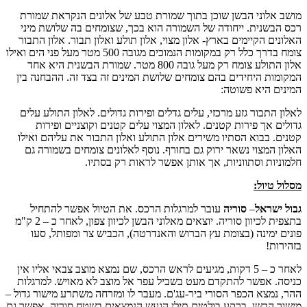
מושב אלוני הבשן שוכן בתוך שמורת טבע של אלונים הנקראת שמורת
רכס הבשנית. ייחודה של השמורה הוא בכך, שצומחים בה שלושת מיני
האלונים הקיימים בארץ- אלון מצוי, אלון תולע ואלון תבור. אלון התבור
צומח בדרך כלל רק במקומות הנמוכים מגובה 500 מטר מעל פני הים ואילו
אלון התולע צומח רק מעל גובה 800 מטר. שמורת הבשנית היא אחד
המקומות היחידים בהם צומחים שלושת המינים זה בצד זה. ההבחנה בין
המינים היא פשוטה:
לאלון התבור גזע מרכזי, עלים גדלים ופירות גדולים. לאלון התולע עלים
גדולים אך פירות קטנים. לאלון המצוי עלים קטנים וקוצניים ופירות
קטנים. בבוא הסתיו משירים אלון התולע ואלון התבור את עליהם ואילו
האלון המצוי נשאר ירוק גם בחורף. נוסף לאלונים צומחים בשמורה גם
חלמוניות וסתווניות, אך אותן אפשר לראות רק בסתיו.
מסלול טיול:
גבול ישראל
–
סוריה
עובר למרגלות הרכס. את הטיול אפשר להתחיל
בתצפית לכיוון סוריה. יוצאים מאלוני הבשן לכיוון צפון, לאחר כ – 2 ק"מ
פונים ימינה (בצומת עץ הברוש והאנדרטה), הכביש צר ומפותל, סעו
בזהירות!
לאחר כ – 5 דקות, מגיעים לראש הרכס, שם נמצא מוצב צבאי אליו אין
כניסה. אפשר להתקדם מעט בשביל עפר אל מוצב לא מאויש. למרגלות
ההר, נמצא הכפר הסורי ביר-עג'ם. מעבר לו ומזרחה משתרע מישור גדול –
מישור הבשן. ברקע בולטים תילי הגעש הנמצאים בשטח סוריה. אפשר גם