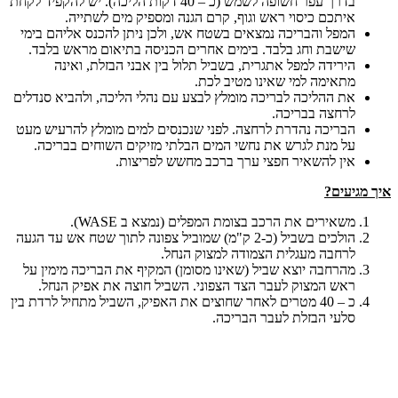
בדרך עפר חשופה לשמש (כ – 40 דקות הליכה). יש להקפיד לקחת
איתכם כיסוי ראש וגוף, קרם הגנה ומספיק מים לשתייה.
המפל והבריכה נמצאים בשטח אש, ולכן ניתן להכנס אליהם בימי
שישבת וחג בלבד. בימים אחרים הכניסה בתיאום מראש בלבד.
הירידה למפל אתגרית, בשביל תלול בין אבני הבזלת, ואינה
מתאימה למי שאינו מטיב לכת.
את ההליכה לבריכה מומלץ לבצע עם נהלי הליכה, ולהביא סנדלים
לרחצה בבריכה.
הבריכה נהדרת לרחצה. לפני שנכנסים למים מומלץ להרעיש מעט
על מנת לגרש את נחשי המים הבלתי מזיקים השוחים בבריכה.
אין להשאיר חפצי ערך ברכב מחשש לפריצות.
איך מגיעים?
משאירים את הרכב בצומת המפלים (נמצא ב WASE).
הולכים בשביל (כ-2 ק"מ) שמוביל צפונה לתוך שטח אש עד הגעה
לרחבה מעגלית הצמודה למצוק הנחל.
מהרחבה יוצא שביל (שאינו מסומן) המקיף את הבריכה מימין על
ראש המצוק לעבר הצד הצפוני. השביל חוצה את אפיק הנחל.
כ – 40 מטרים לאחר שחוצים את האפיק, השביל מתחיל לרדת בין
סלעי הבזלת לעבר הבריכה.