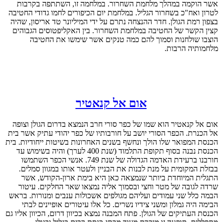
אשר הוקמה במהלך מלחמת השחרור. במלחמה זו, השתתפה בקרבות
לטרון ואח"כ בשחרור הגליל. במלחמת יום הכיפורים לחמו גדודי החטיבה
בצפון רמת הגולן. חדר ההנצחה נתרם על ידי המיליונר טד אריסון, שהיה
קצין הקשר של החטיבה במלחמת השחרור. בין האקליפטוסים הגבוהים
הוצבו שולחנות וסמוך להם כמה טנקים אשר שימשו את החטיבה
מלחמותיה הרבות.
אום אל קנאטיר
אום אל קנאטיר הוא שמו של כפר סורי חרב הנמצא בדרום הגולן וצופה
אל הכנרת. הכפר הסורי יושב על חורבותיו של כפר יהודי עתיק אשר בית
הכנסת המפואר שלו הולך ונחשף בשנים האחרונות בשיטות ייחודיות. בית
הכנסת נבנה בסוף תקופת התלמוד (שנת 400 לערך) והיה בשימוש עד
חורבנו ברעידת האדמה הגדולה של שנת 749. אנשי הכפר השתמשו
בבזלת המקומית על מנת לבנות את הבניין ולעטר אותו במגוון סמלים.
התגלית המיוחדת ביותר שנמצאה כאן היא בימת ארון-הקודש, אשר
שרדה לגובה של מטר וחצי ובסמוך אליה נמצאו שאר החלקים. עיטור
הבמה כלל שני עמודים ועליהם מגולפים אשכולות ענבים ומנורות. בראש
הבימה היה גמלון ומשני צידיו נשרים. כל אלו עיטורים אופיינים לבתי
הכנסת העתיקים של הגולן. פתח המבנה נמצא בכיוון דרום, הכיוון אליו גם