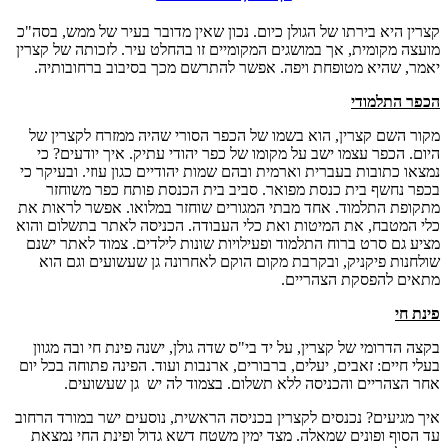
קצרין היא בירתו של הגולן כיום. נכון שאין מדובר בעיר של ממש, בסה"כ
מועצה מקומית, אך במושגים המקומיים זו בהחלט עיר. לזכותה של קצרין
יאמר, שהיא מטופחת ויפה. אפשר להתרשם מכך בסיבוב ברחובותיה.
הכפר התלמודי
מקור השם קצרין, הוא בשמו של הכפר הסורי שהיה ממזרח לקצרין של
היום. הכפר עצמו ישב על מקומו של כפר יהודי עתיק. איך יודעים? כי
נמצאו כתובות בעברית וארמית ובהם שמות יהודיים כגון עוזי. ובעיקר כי
בכפר נחשף בית כנסת מפואר. סביב בית הכנסת פותח כפר משוחזר
מתקופת התלמוד. אחד מבתי המגורים שוחזר במלואו. אפשר לראות את
כלי המטבח, את המיטות ואת כלי העבודה. הכניסה לאתר בתשלום והוא
מציע גם סרט ברוח התלמוד ופעילויות שונות לילדים. צמוד לאתר ישנם
שולחנות פיקניק, ובקרבת מקום הוקם לאחרונה גן שעשועים וגם הוא
מתאים להפסקת הצהריים.
פינת חי
בקצה הדרומי של קצרין, על יד בי"ס שדה גולן, ישנה פינת חי ובה מגוון
בעלי חיים: זאבים, יעלים, ברבורים, ארנבות ועוד. הפינה פתוחה בכל יום
אחר הצהריים והכניסה ללא תשלום. בצמוד לה יש גן שעשועים.
איך מגיעים? נכנסים לקצרין בכניסה הראשית, נוסעים ישר במורד הרחוב
עד הסוף ופונים שמאלה. מצד ימין משטח דשא גדול ופינת החי נמצאת