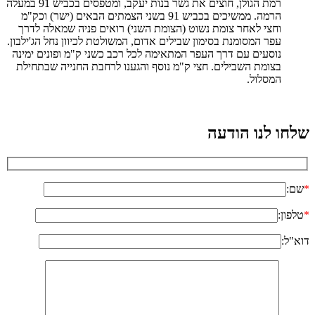
רמת הגולן, חוצים את גשר בנות יעקב, ומטפסים בכביש 91 במעלה
הרמה. ממשיכים בכביש 91 בשני הצמתים הבאים (ישר) וכק"מ
וחצי לאחר צומת נשוט (הצומת השני) רואים פניה שמאלה לדרך
עפר המסומנת בסימון שבילים אדום, המשולטת לכיוון נחל הג'ילבון.
נוסעים עם דרך העפר המתאימה לכל רכב כשני ק"מ ופונים ימינה
בצומת השבילים. חצי ק"מ נוסף והגענו לרחבת החנייה שבתחילת
המסלול.
שלחו לנו הודעה
*
שם:
*
טלפון:
דוא"ל: