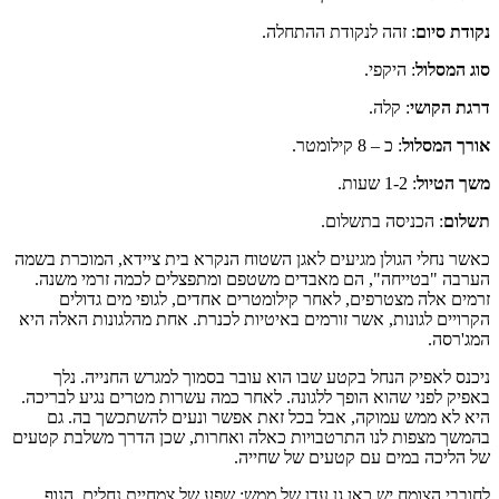
נקודת סיום
: זהה לנקודת ההתחלה.
סוג המסלול
: היקפי.
דרגת הקושי
: קלה.
אורך המסלול
: כ – 8 קילומטר.
משך הטיול
: 1-2 שעות.
תשלום
: הכניסה בתשלום.
כאשר נחלי הגולן מגיעים לאגן השטוח הנקרא בית ציידא, המוכרת בשמה
הערבה "בטייחה", הם מאבדים משטפם ומתפצלים לכמה זרמי משנה.
זרמים אלה מצטרפים, לאחר קילומטרים אחדים, לגופי מים גדולים
הקרויים לגונות, אשר זורמים באיטיות לכנרת. אחת מהלגונות האלה היא
המג'רסה.
ניכנס לאפיק הנחל בקטע שבו הוא עובר בסמוך למגרש החנייה. נלך
באפיק לפני שהוא הופך ללגונה. לאחר כמה עשרות מטרים נגיע לבריכה.
היא לא ממש עמוקה, אבל בכל זאת אפשר ונעים להשתכשך בה. גם
בהמשך מצפות לנו התרטבויות כאלה ואחרות, שכן הדרך משלבת קטעים
של הליכה במים עם קטעים של שחייה.
לחובבי הצומח יש כאן גן עדן של ממש: שפע של צמחיית נחלים. הנוף