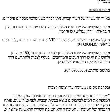
מעבר לו.
מרכזי מבקרים
באזור התעשייה של העיר קצרין, ניתן לבקר בשני מרכזי מבקרים עיקריים:
מרכז המבקרים של יקב רמת הגולן
: יקב זה ידוע בייחודיותו ובסדרות היין
הנפלאות – ירדן, גמלא, גולן וחרמון.
ניתן להגיע לסיור של שעה, או לסיורי VIP אחרים ארוכים יותר, לפי תאום
מראש. (04-6968435).
מרכז המבקרים של קסם הגולן
: ניתן לצפות במסך גדול (180 מעלות)
ולחוש את הגולן דרך הנופים והמרחבים.. בנוסף לצפות ולהתרשם דרך
חזיון אור-קולי, בהיסטוריה של הגולן.
בתאום מראש. (04-6963625).
ובקרבת מקום : מעיינות עדן וצומת קצביה
"מי-עדן" הוא אחד המוצרים הידועים ביותר מתוצרת הגולן. המעיין
המספק את המים לבקבוקים נמצא בצומת קצביה. לפני כמה שנים, פותח
המקום לגן ציבורי, נבנו בו בריכות ונשתלו דשאים. צמוד לצומת נמצא אתר
ההנצחה של חטיבה 7. חטיבה זו היא חטיבת השריון הראשונה של צה"ל,