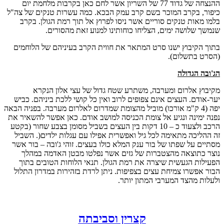
ההנצחה של גדוד 77 של השריון אשר לחם כאן בקרבות מלחמת יום
כיפור, בקרב המוכר בשם קרב עמק הבכא. כמה עשרות טנקים של צה"ל
בלמו מאות טנקים סוריים אשר ניסו לפרוץ אל תוך רמת הגולן. בקרב
שנמשך שלושה ימים, הצליחו כוחותינו למנוע זאת מהסורים.
בתוך הקיבוץ ישנו סרט המתאר את חווית הקרב בעיניהם של הלוחמים
(הסרט בתשלום).
הג'ובה הגדולה
מקיבוץ אלרום ומערבה, משתרע שטח גדול של עצי אלון הנקרא
יער-אודם. העצים אינם צפופים לרוב ואין כל קושי ללכת ביניהם. כביש
יפה (4 ק"מ אורכו) מוביל מהצומת שמדרום לאלרום מערבה. בפניה הבאה
נפנה ימינה ונגיע אל צומת הכניסה למושב אודם. כאן אפשר להשאיר את
הרכב ולצעוד כ – 10 דקות בין העצים בשביל מסומן בצבע שחור (בקטע
זה ההליכה מתאימה לכל גיל ואפשרית אפילו עם עגלות ילדים(. השביל
מסתיים על שפתו של בור ענק המלא כולו בעצים. זוהי ג'ובה – בור אשר
נוצר כתוצאה מהצטברות של גזים אשר נפלטו מבטן האדמה במהלך
הפעילות הגעשית שיצרה את רמת הגולן. תנאי הלוחות הטובים בתוך
הבור אפשרו צמיחת עצים בצפיפות. ניתן לרדת בזהירות במדרון התלול
ולעלות מהצד המערבי המתון יותר.
קצרין וסביבתה