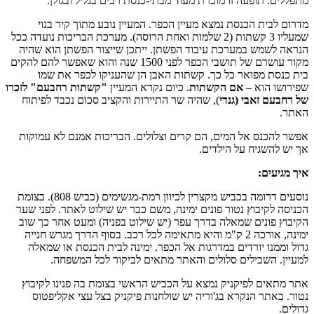
מתפללים. תופעה זו מוכרת מעוד מבתי-כנסת רבים בגליל ובגולן.
מדרום לבית הכנסת נמצא מעיין הכפר. המעיין נובע מתוך קיר בנוי
שמעליו 3 קשתות (2 שלמות ואחת הרוסה). מערכת הבריכות נועדה ככל
הנראה לשמש במערכת עיבוד הפשתן. ייתכן שייצור הפשתן הוא שהיה
מקור עושרם של תושבי הכפר לפני 1500 שנה והוא שאפשר להם להקים
בית כנסת מפואר כל כך. קשתות האבן הן שהעניקו לכפר את שמו
שפירושו הוא –
אם הקשתות
. כיום נקרא המעיין
"קשתות רחבעם"
לזכרו
של רחבעם זאבי (גנדי
), שהיה שר התיירות והקציב סכום נכבד לפיתוח
האתר.
אפשר להכנס אל המים, הם קרים וצלולים. הבריכות אמנם לא עמוקות
אך יש להשגיח על הילדים.
איך מגיעים:
נוסעים דרומה בכביש מקצרין לכיוון רמת-מגשימים (כביש 808). בצומת
הכניסה לקיבוץ נטור פונים ימינה, משם כבר יש שילוט לאתר. לפני שער
הקיבוץ פונים שמאלה בדרך עפר (יש שילוט בפניה) ומעט אחר כך שוב
ימינה, אורכה 2 ק"מ והיא מתאימה לכל רכב. בסוף הדרך מגרש חנייה
גדול וממנו יורדים במדרגות אל הכפר. ימינה לבית הכנסת או שמאלה
למעיין. השבילים סלולים והאתר מתאים לביקור לכל המשפחה.
אתר מתאים לפיקניק נמצא על הכביש הראשי בצומת בה פנינו לקיבוץ
נטור. באתר הנקרא בג'וריה יש שולחנות פיקניק בצל עצי אקליפטוס
גדולים.