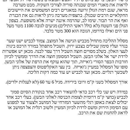
לראות את מאגרי המים שבנתה סוריה לצורכי השקיה. מבט מערבה
מראה, שגם רמת הגולן זרועה במאגרים רבים המשמשים את היישובים
החקלאיים הרבים שבגולן. בתצפית מערבה ניתן לראות גם את הכנרת
ואף את הר תבור. שימו לב, שהרמה איננה ישרה אלא משופעת. בצפון
הגולן פני השטח (לא כולל ראשי התילים) מגיעים לגובה 1100 מטר מעל
פני הים ואילו בדרומו, הגובה הוא 300 מטר בלבד.
מסלול ההליכה מתחיל מכביש הגישה אל המוצב. צמוד לכביש ישנו שער
בגדר ועליו סימון שבילים בצבע ירוק. השביל מתפתל במורד הרכס בינות
לעצי האלון. בשלב מסויים חוצה השביל דרך עפר לבנה. מכאן יש אפשרות
לרדת ישר אל אלוני הבשן. השביל המסומן חוצה את הדרך וממשיך לכיוון
חורבות הכפר הסורי ג'ואייזה, תוך שהוא עוקף את הרפת של אלוני הבשן.
סופו של המסלול במעיין ג'ואייזה. בין עצי האקליפטוס והצפצפה ניתן
לשכשך רגליים. מכאן ועד לכביש יש עוד כמה דקות הליכה.
אורך המסלול כשני ק"מ ורובו בירידה. מגיל 6 עד 60 (לא לעגלות ילדים).
במידה ויש שני כלי רכב כדאי להשאיר רכב אחד בנקודת הסיום סמוך
לכביש (כחצי ק"מ דרומית לצומת הכניסה לאלוני הבשן). בעלי רכב אחד
יכולים לצאת באופן רגלי מהשער המזרחי של המושב ולצעוד עד למפגש
עם הסימון הירוק ומשם לרדת לכיוון המעיין ולשוב רגלית אל המושב או
לדאוג להחנות שם את הרכב.