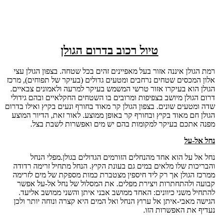
טיול רכוב בדרום הגולן
רמת הגולן איננה אזור בעל מאפיינים זהים בכל שטחה. בצפון הגולן עצי
אלון המכסים שטחים נרחבים ומטעים גדולים (בעיקר של תפוחים), מרכז
הגולן הוא בעיקרו אזור טרשי המשמש בעיקר למרעה ולאמונים צבאיים.
דרום הגולן מיושב בצפיפות ומרובים בו השטחים החקלאיים ובהם גידולי
שדה ומטעים שונים. בצפון הגולן קר מאוד בחורף ונעים בקיץ ואילו בדרום
הגולן חם מאוד בקיץ ובחורף קר באופן ממוצע. לאור זאת, הדיור המוצע
מפנה אתכם בעיקר למקומות בהם יש מים ואפשרות לשבת בצל.
נחל אל-על
נחל אל על הוא אחד מהנחלים הזורמים הגדולים בגולן.מפלי הנחל
והבריכות שלו מלאים במים גם בעונת הקיץ. הנחל מתחיל זרימה רדודה
ממרכז הגולן אך רק ליד חיספין מצטברת כמות מספקת של מים לזרימה
קבועה ולהתחתרות ויצירת מפלים. את המסלול של נחל אל-על אפשר
להתחיל משני כיוונים: האחד ממושב אבני איתן והשני ממושב אליעד.
הגישה מאבי-איתן אל ערוץ הנחל ואל המים היא קצרה ונוחה יותר ולכן
נעדיף את האפשרות הזו.