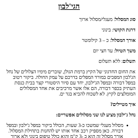
הגי'לבון
סוג המסלול
: מעגלי/מסלול ארוך
דרגת הקושי
: בינוני
אורך המסלול
: כ – 3 קילומטר
משך הטיול
: עד חצי יום
תשלום
: ללא תשלום
את החום החדגוני של הקיץ ברמת הגולן, שוברים מימיו הצלולים של נחל
הג'לבון המפכים במורד המפלים בדרכם על עמק החולה. ביקור רטוב
במפל דבורה ובמפל הג'ילבון, יחד עם סיור היסטורי קצר בבית כנסת
העתיק בכפר דבורה, הם אלו אשר מרכיבים את אחד המסלולים
המומלצים לקיץ. לא לשכוח להביא בגד ים.
איך מטיילים?
נחל ג'ילבון מציע לנו שני מסלולים אפשריים:
מסלול מעגלי שמשכו כ-3 שעות, הכולל ביקור במפל ג'ילבון ובמפל
דבורה. כאן מספיק רכב אחד אותו יש להחנות בתחילת המסלול.
אורך מסלול זה הוא כ -3 ק"מ והוא כולל טיפוס בינוני ולא ארוך