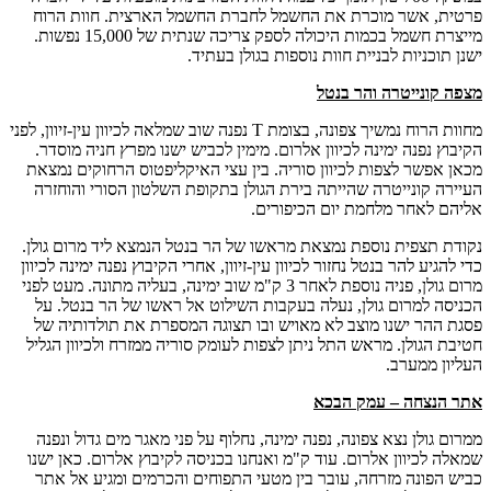
פרטית, אשר מוכרת את החשמל לחברת החשמל הארצית. חוות הרוח
מייצרת חשמל בכמות היכולה לספק צריכה שנתית של 15,000 נפשות.
ישנן תוכניות לבניית חוות נוספות בגולן בעתיד.
מצפה קונייטרה והר בנטל
מחוות הרוח נמשיך צפונה, בצומת T נפנה שוב שמלאה לכיוון עין-זיוון, לפני
הקיבוץ נפנה ימינה לכיוון אלרום. מימין לכביש ישנו מפרץ חניה מוסדר.
מכאן אפשר לצפות לכיוון סוריה. בין עצי האיקליפטוס הרחוקים נמצאת
העיירה קונייטרה שהייתה בירת הגולן בתקופת השלטון הסורי והוחזרה
אליהם לאחר מלחמת יום הכיפורים.
נקודת תצפית נוספת נמצאת מראשו של הר בנטל הנמצא ליד מרום גולן.
כדי להגיע להר בנטל נחזור לכיוון עין-זיוון, אחרי הקיבוץ נפנה ימינה לכיוון
מרום גולן, פניה נוספת לאחר 3 ק"מ שוב ימינה, בעליה מתונה. מעט לפני
הכניסה למרום גולן, נעלה בעקבות השילוט אל ראשו של הר בנטל. על
פסגת ההר ישנו מוצב לא מאויש ובו תצוגה המספרת את תולדותיה של
חטיבת הגולן. מראש התל ניתן לצפות לעומק סוריה ממזרח ולכיוון הגליל
העליון ממערב.
אתר הנצחה – עמק הבכא
ממרום גולן נצא צפונה, נפנה ימינה, נחלוף על פני מאגר מים גדול ונפנה
שמאלה לכיוון אלרום. עוד ק"מ ואנחנו בכניסה לקיבוץ אלרום. כאן ישנו
כביש הפונה מזרחה, עובר בין מטעי התפוחים והכרמים ומגיע אל אתר