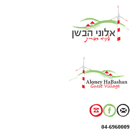
דלג
לתוכן
04-6960009