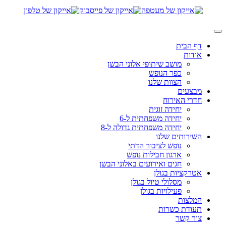
דף הבית
אודות
מושב שיתופי אלוני הבשן
כפר הנופש
הצוות שלנו
מבצעים
חדרי האירוח
יחידה זוגית
יחידה משפחתית ל-6
יחידה משפחתית גדולה ל-8
השירותים שלנו
נופש לציבור הדתי
ארגון חבילות נופש
חגים ואירועים באלוני הבשן
אטרקציות בגולן
מסלולי טיול בגולן
פעילויות בגולן
המלצות
תעודת כשרות
צור קשר