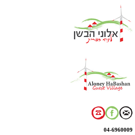
דלג
לתוכן
04-6960009