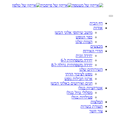
דף הבית
אודות
מושב שיתופי אלוני הבשן
כפר הנופש
הצוות שלנו
מבצעים
חדרי האירוח
יחידה זוגית
יחידה משפחתית ל-6
יחידה משפחתית גדולה ל-8
השירותים שלנו
נופש לציבור הדתי
ארגון חבילות נופש
חגים ואירועים באלוני הבשן
אטרקציות בגולן
מסלולי טיול בגולן
פעילויות בגולן
המלצות
תעודת כשרות
צור קשר