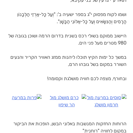
1981 ע"י גרעין של בני עקיבא,
ושמו לקוח מפסוק י"ג בספר ישעיה ב': "וְעַל כָּל-אַרְזֵי הַלְּבָנוֹן
הָרָמִים וְהַנִּשָּׂאִים וְעַל כָּל-אַלּוֹנֵי הַבָּשָׁן".
היישוב ממוקם בשולי רכס בשנית בדרום הרמה ושוכן בגובה של
980 מטרים מעל פני הים.
במשך כל ימות הקיץ תוכלו ליהנות ממזג האוויר הקריר והנעים
השורר במקום בשל גובהו הרם,
ובחורף, מצפה לכם חוויה מושלגת וקסומה!
הרוחות החזקות המנשבות באלוני הבשן, הופכות את הביקור
במקום לחוויה "רוחנית"