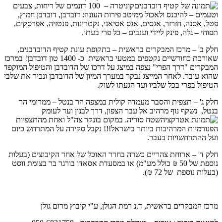
קוניטרה – 100 דונמים של ריחות, צבעים
וטעמים – להיכנס ולאכול ממיטב פירות העונה: דובדבן, דובדבן חמוץ,
פטל, אסנה, חזרזר, אגסים, אגס אסיאני, נקטרינות, פנטזיה, אפרסקים,
תפוחי – גלה, פינק ליידי וענבים – כל פרי בעתו.
חלק ב' – מרכז המבקרים בראשית – בתקופת עונת קטיף הדובדבנים,
שאורכת כחודשיים נקטפים במטעי בראשית כ- 1400 טון דובדבן! במרכז
המבקרים "דרך הפרי" נצפה במיצג על דרכו של הדובדבן והטיפול המוקפד
שהוא עובר. לאחר המייצג נבקר במערך המיון של הדובדבן ונכיר את שלבי
הטיפול בפרי בכל שלביו ועד הגעתו לשוק.
חלק ג' – תצפית והסבר מעמדה קולית במצפה הר בנטל – ממרומי הר
בנטל, נשקף נוף מרהיב אל עבר הצפון, דרך לבנון ועד לעומק
שטח סוריה. במקום בונקר צה"ל ואחת מהתצפיות
הפנורמיות המרהיבות ביותר בישראל!!! נקבל סקירה על המתרחש כיום
ועל ההתרחשויות בעבר.
חלק ד' – ארוחת צהריים כשרה בחדר האוכל של אחד הקיבוצים (בעלות
נוספת של 50 ₪ כולל מע"מ) או במסעדת אסאדו בורגר בר בצומת ווסט
(בעלות נוספת של 72 ₪).
מרכז המבקרים בראשית, ד.נ רמת הגולן, ע"י קיבוץ מרום גולן