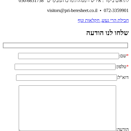
לתיאום ביקור : איריס – מנהלת מרכז המבקרים 050-6831758
visitors@pri-beresheet.co.il • 072-3359901
ניווט
חבילת הרי געש, חקלאות ונוף
שלחו לנו הודעה
*
שם:
*
טלפון:
דוא"ל:
הודעה: