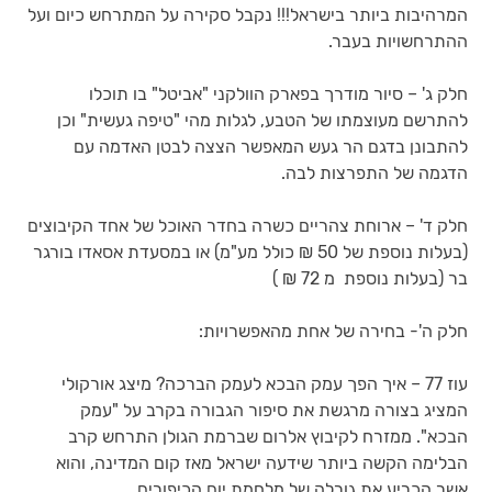
המרהיבות ביותר בישראל!!! נקבל סקירה על המתרחש כיום ועל
ההתרחשויות בעבר.
חלק ג' – סיור מודרך בפארק הוולקני "אביטל" בו תוכלו
להתרשם מעוצמתו של הטבע, לגלות מהי "טיפה געשית" וכן
להתבונן בדגם הר געש המאפשר הצצה לבטן האדמה עם
הדגמה של התפרצות לבה.
חלק ד' – ארוחת צהריים כשרה בחדר האוכל של אחד הקיבוצים
(בעלות נוספת של 50 ₪ כולל מע"מ) או במסעדת אסאדו בורגר
בר (בעלות נוספת מ 72 ₪ )
חלק ה'- בחירה של אחת מהאפשרויות:
עוז 77 – איך הפך עמק הבכא לעמק הברכה? מיצג אורקולי
המציג בצורה מרגשת את סיפור הגבורה בקרב על "עמק
הבכא". ממזרח לקיבוץ אלרום שברמת הגולן התרחש קרב
הבלימה הקשה ביותר שידעה ישראל מאז קום המדינה, והוא
אשר הכריע את גורלה של מלחמת יום הכיפורים.