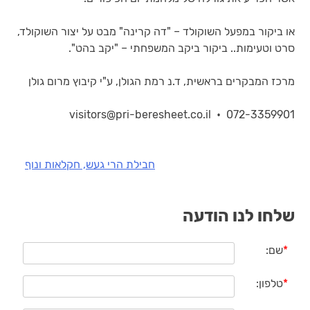
או ביקור במפעל השוקולד – "דה קרינה" מבט על יצור השוקולד,
סרט וטעימות.. ביקור ביקב המשפחתי – "יקב בהט".
מרכז המבקרים בראשית, ד.נ רמת הגולן, ע"י קיבוץ מרום גולן
visitors@pri-beresheet.co.il • 072-3359901
חבילת הרי געש, חקלאות ונוף
ניווט
שלחו לנו הודעה
*
שם:
*
טלפון: