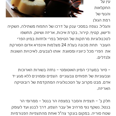
עין על
החקלאות
והנוף של
רמת הגולן
והגליל. נצפה במסכי ענק על דרכו של התפוח משתילה, השקיה
ודישון, קטיף, קירור, בקרת איכות, אריזה ושיווק. תחשפו
לטכנולוגיות מרתקות של הטיפול בפרי ולחזות במיון הפרי
העובר תחת מכונה בעלת 24 מצלמות אינפרא אדום הסורקת
את הפרי מכל כיווניו ומסווגת אותו לצבעים, לאיכויות השונות
ולגדלים.
– סיור במערכי המיון האוטומטי – נחזה בשורות הארוכות
וצבעוניות של תפוחים צבעוניים הצפים וממוינים ללא מגע יד
אדם. מבט מקרוב על הטכנולוגיה המתקדמת של רובוטיקה
האריזה.
חלק ב' – תצפית והסבר במצפה הר בנטל – ממרומי הר
בנטל, נשקף נוף מרהיב אל עבר הצפון, דרך לבנון ועד לעומק
שטח סוריה. במקום בונקר צה"ל ואחת מהתצפיות הפנורמיות