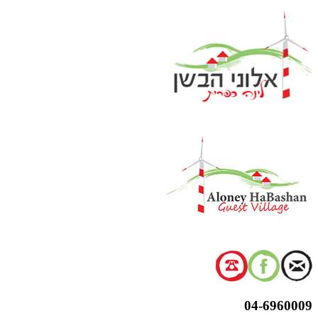
דלג
לתוכן
04-6960009