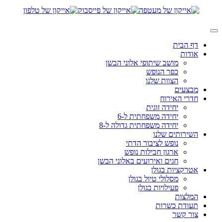
דף הבית
אודות
מושב שיתופי אלוני הבשן
כפר הנופש
הצוות שלנו
מבצעים
חדרי האירוח
יחידה זוגית
יחידה משפחתית ל-6
יחידה משפחתית גדולה ל-8
השירותים שלנו
נופש לציבור הדתי
ארגון חבילות נופש
חגים ואירועים באלוני הבשן
אטרקציות בגולן
מסלולי טיול בגולן
פעילויות בגולן
המלצות
תעודת כשרות
צור קשר