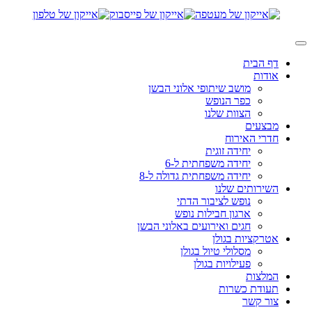
דף הבית
אודות
מושב שיתופי אלוני הבשן
כפר הנופש
הצוות שלנו
מבצעים
חדרי האירוח
יחידה זוגית
יחידה משפחתית ל-6
יחידה משפחתית גדולה ל-8
השירותים שלנו
נופש לציבור הדתי
ארגון חבילות נופש
חגים ואירועים באלוני הבשן
אטרקציות בגולן
מסלולי טיול בגולן
פעילויות בגולן
המלצות
תעודת כשרות
צור קשר