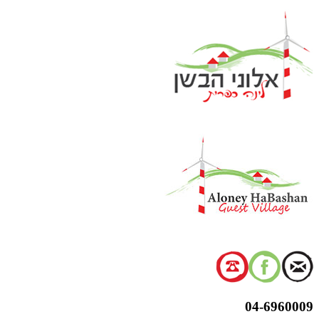
דלג
לתוכן
04-6960009