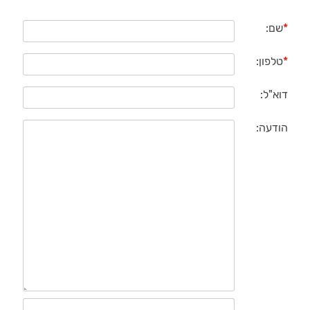
*
שם:
*
טלפון:
דוא"ל:
הודעה: