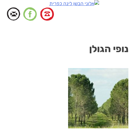
דלג
לתוכן
נופי הגולן