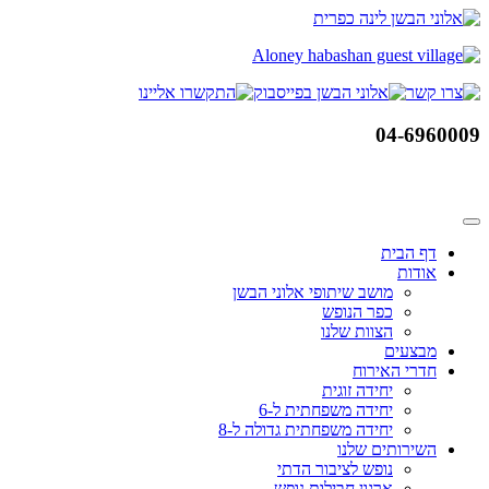
דלג
לתוכן
04-6960009
דף הבית
אודות
מושב שיתופי אלוני הבשן
כפר הנופש
הצוות שלנו
מבצעים
חדרי האירוח
יחידה זוגית
יחידה משפחתית ל-6
יחידה משפחתית גדולה ל-8
השירותים שלנו
נופש לציבור הדתי
ארגון חבילות נופש