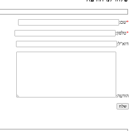
*
שם:
*
טלפון:
דוא"ל:
הודעה: