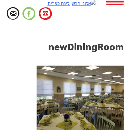
דלג
לתוכן
newDiningRoom