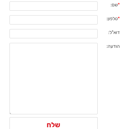
*
שם:
*
טלפון:
דוא"ל:
הודעה: