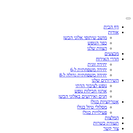
דף הבית
אודות
מושב שיתופי אלוני הבשן
כפר הנופש
הצוות שלנו
מבצעים
חדרי האירוח
יחידה זוגית
יחידה משפחתית ל-6
יחידה משפחתית גדולה ל-8
השירותים שלנו
נופש לציבור הדתי
ארגון חבילות נופש
חגים ואירועים באלוני הבשן
אטרקציות בגולן
מסלולי טיול בגולן
פעילויות בגולן
המלצות
תעודת כשרות
צור קשר