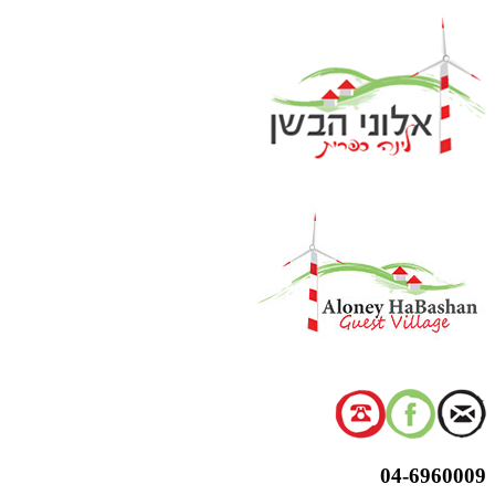
דלג
לתוכן
04-6960009