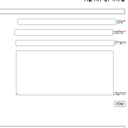
*
שם:
*
טלפון:
דוא"ל:
הודעה: