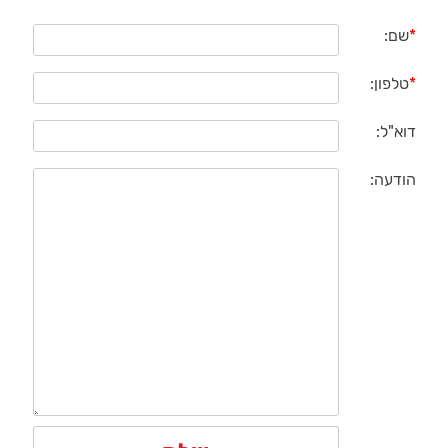
*
שם:
*
טלפון:
דוא"ל:
הודעה: