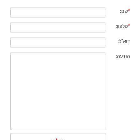
*
שם:
*
טלפון:
דוא"ל:
הודעה: