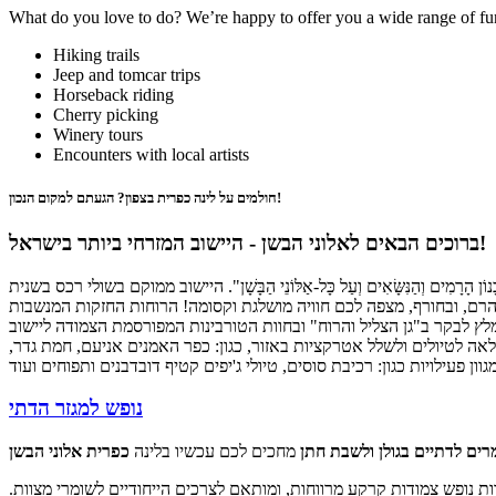
What do you love to do? We’re happy to offer you a wide range of fun,
Hiking trails
Jeep and tomcar trips
Horseback riding
Cherry picking
Winery tours
Encounters with local artists
חולמים על לינה כפרית בצפון? הגעתם למקום הנכון!
ברוכים הבאים לאלוני הבשן - היישוב המזרחי ביותר בישראל!
 כָּל-אַרְזֵי הַלְּבָנוֹן הָרָמִים וְהַנִּשָּׂאִים וְעַל כָּל-אַלּוֹנֵי הַבָּשָׁן". היישוב ממוקם בשולי רכס בשנית
ום בשל גובהו הרם, ובחורף, מצפה לכם חוויה מושלגת וקסומה! הרוחות החזקות המנשבות
לאה לטיולים ולשלל אטרקציות באזור, כגון: כפר האמנים אניעם, חמת גדר
נופש למגזר הדתי
רים לדתיים בגולן ולשבת חתן
מחכים לכם עכשיו בלינה
דות נופש צמודות קרקע מרווחות, ומותאם לצרכים הייחודיים לשומרי מצוות