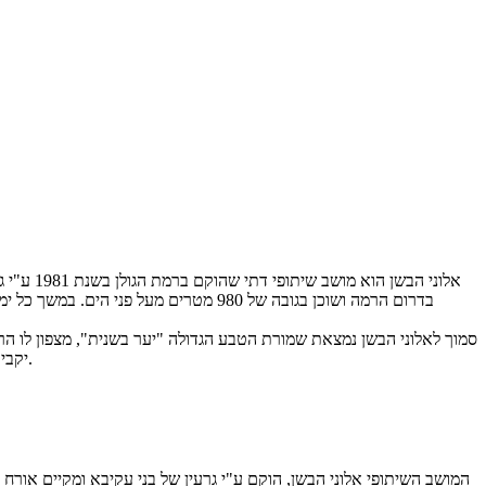
אלוני הבש
בדרום הרמה ושוכן בגובה של 980 מטרים 
סמוך לאלוני הבשן נמצאת שמורת הטבע הגדולה "יער בשנית", מצפון לו הר,
יקבי רמת הגולן, חופי הכנרת, שמורת נחל הזוויתן, נחל היהודייה, אתר גמלא ועוד מגוון פעילויות כגון: רכיבת סוסים, טיולי ג'יפים קטיף דובדבנים ותפוחים ועוד.
המושב השיתופי אלוני הבשן, הוקם ע"י גרעין של בני עקיבא ומקיים אורח.