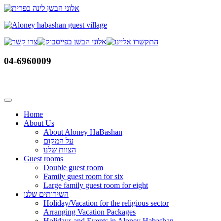
Skip
to
content
04-6960009
Home
About Us
About Aloney HaBashan
על המקום
הצוות שלנו
Guest rooms
Double guest room
Family guest room for six
Large family guest room for eight
השירותים שלנו
Holiday/Vacation for the religious sector
Arranging Vacation Packages
Holidays and Events in Aloney Habashan