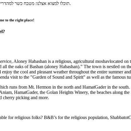
תוכלו למצוא אצלנו: מטבח כשר למהדרין ואספקת ארוחות מלאה בסופי שבוע, שעוני שבת, בית כנסת ומקווה בישוב.
e to the right place!
el?
rvice, Aloney Habashan is a religious, agricultural moshavlocated on 
 and all the oaks of Bashan (aloney Habashan).” The town is nestled on t
ill enjoy the cool and pleasant weather throughout the entire summer a
 visit to the "Garden of Sound and Spirit" as well as the famous tur
ich runs from Mt. Hermon in the north and HamatGader in the south. Al
in Aniam, HamatGader, the Golan Heights Winery, the beaches along the 
nd cherry picking and more.
ble for religious folks? B&B’s for the religious population, ShabbatotC