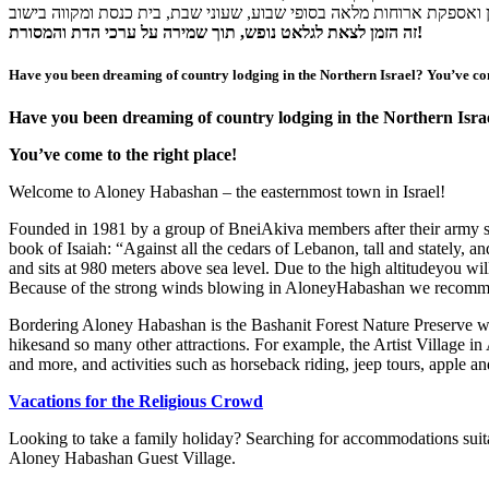
זה הזמן לצאת לגלאט נופש, תוך שמירה על ערכי הדת והמסורת!
Have you been dreaming of country lodging in the Northern Israel? You’ve com
Have you been dreaming of country lodging in the Northern Isra
You’ve come to the right place!
Welcome to Aloney Habashan – the easternmost town in Israel!
Founded in 1981 by a group of BneiAkiva members after their army se
book of Isaiah: “Against all the cedars of Lebanon, tall and stately,
and sits at 980 meters above sea level. Due to the high altitudeyou w
Because of the strong winds blowing in AloneyHabashan we recommenda
Bordering Aloney Habashan is the Bashanit Forest Nature Preserve wh
hikesand so many other attractions. For example, the Artist Village 
and more, and activities such as horseback riding, jeep tours, apple a
Vacations for the Religious Crowd
Looking to take a family holiday? Searching for accommodations suita
Aloney Habashan Guest Village.