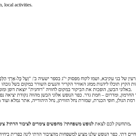
 local activities.
ן הוא מושב שיתופי דתי שהוקם ברמת הגולן בשנת 1981 ע"י גרעין של בני עקיבא, ושמו לקוח מפסוק י"ג בספר ישעיה ב': "וְעַל
מעל פני הים. במשך כל ימות הקיץ תוכלו ליהנות ממזג האוויר הקריר והנעים השורר במק
באלוני הבשן, הופכות את הביקור במקום לחוויה "רוחנית" יוצאת דופן ומומלץ לבקר ב"גן הצליל והרוח" ובחוות הטורבינות המפורסמת הצמודה ליישוב.
 החרמון, ומדרום – חמת גדר. כפר הנופש אלוני הבשן מהווה נקודת יציאה נפ
צימ
מחפשים צימרים לציבור הדתי?
?
לנופש משפחתי
מתחשק לכם לצאת
כפרית אלוני הבשן.
 חיים דתי. כפר הנופש שלנו מציע למשפחות מהציבור הדתי לינה כפרית ביחי